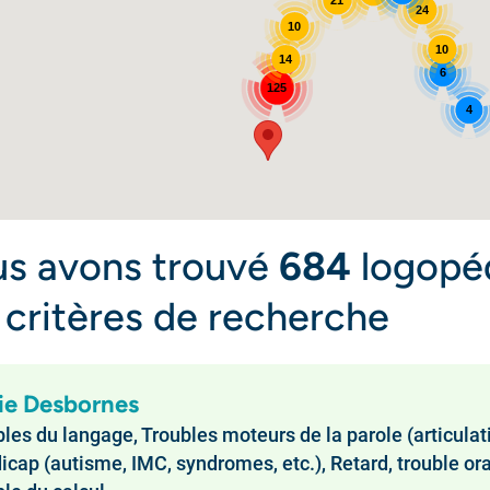
24
10
10
14
6
125
4
s avons trouvé
684
logopéd
 critères de recherche
ie Desbornes
les du langage, Troubles moteurs de la parole (articulation
cap (autisme, IMC, syndromes, etc.), Retard, trouble oral