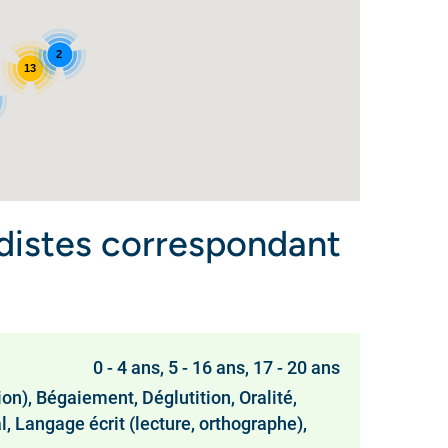
2
13
istes correspondant
0 - 4 ans, 5 - 16 ans, 17 - 20 ans
), Bégaiement, Déglutition, Oralité,
, Langage écrit (lecture, orthographe),