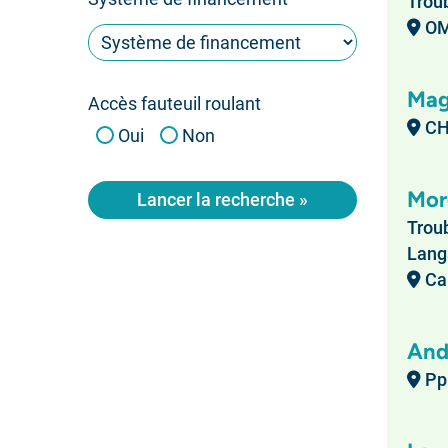
Troub
OMP
Mag
Accès fauteuil roulant
CH
Oui
Non
Mor
Lancer la recherche »
Troub
Langa
Cab
And
Ppl