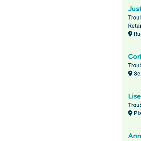
Jus
Troub
Retar
Rue
Cor
Troub
Ser
Lise
Troub
Pla
Ann