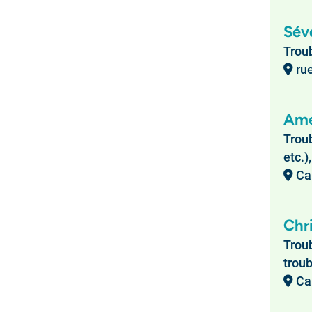
Sév
Troub
rue
Amé
Trou
etc.)
Cab
Chri
Troub
troub
Cab