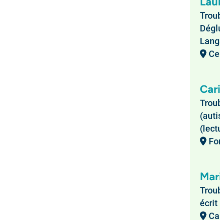
Lau
Troub
Dégl
Langa
Cen
Cari
Troub
(auti
(lect
Fo
Mar
Troub
écri
Cab