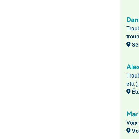
Dan
Troub
troub
Ser
Ale
Trou
etc.)
Éta
Mar
Voix
Vox