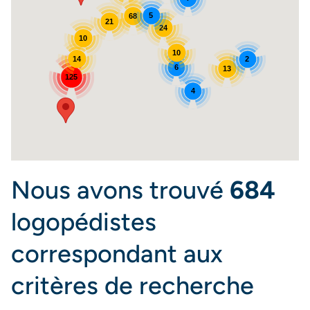
5
68
21
24
10
10
14
2
6
13
125
4
Nous avons trouvé
684
logopédistes
correspondant aux
critères de recherche