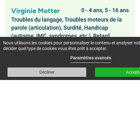
Virginie Motter
0 - 4 ans, 5 - 16 ans
Troubles du langage, Troubles moteurs de la
parole (articulation), Surdité, Handicap
(autisme, IMC, syndromes, etc.), Retard,
Nous utilisons les cookies pour personnaliser le contenu et analyser notr
trouble oral, Langage écrit (lecture,
décider quel type de cookies vous êtes prêt à accepter.
orthographe), Trouble du calcul
Paramètres avancés
Rue du Perron 18, 1196 Gland
Décliner
Accept
Alison Moulin
Adultes
Troubles du langage, Troubles moteurs de la
parole (articulation), Voix, Déglutition
Institution de Lavigny, Route du vignoble 60,
1175 Lavigny
Véronique Mounir-Barras
5 - 16 ans