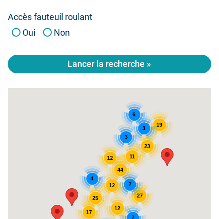
Accès fauteuil roulant
Oui
Non
Lancer la recherche »
6
19
3
3
23
11
12
44
4
7
12
27
25
12
17
7