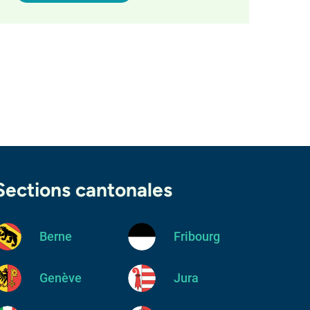
Sections cantonales
Berne
Fribourg
Genève
Jura