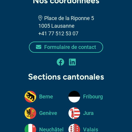
Nos coordonnées
Place de la Riponne 5
1005 Lausanne
+41 77 512 53 07
Formulaire de contact
facebook
linkedin
Sections cantonales
Berne
Fribourg
Genève
Jura
Neuchâtel
Valais