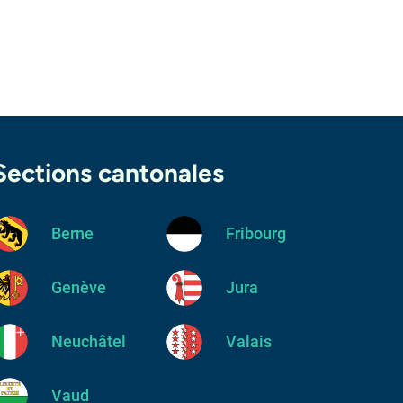
Sections cantonales
Berne
Fribourg
Genève
Jura
Neuchâtel
Valais
Vaud