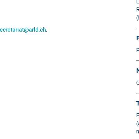
L
R
(
ecretariat@arld.ch
.
P
F
(