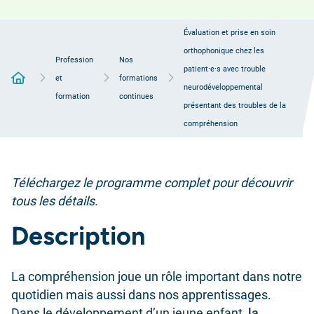
Évaluation et prise en soin
orthophonique chez les
Profession
Nos
patient·e·s avec trouble
Accueil
et
formations
neurodéveloppemental
formation
continues
présentant des troubles de la
compréhension
Téléchargez le programme complet pour découvrir
tous les détails.
Description
La compréhension joue un rôle important dans notre
quotidien mais aussi dans nos apprentissages.
Dans le développement d’un jeune enfant,
la