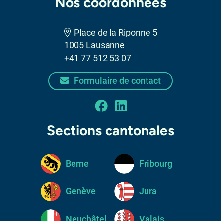
Nos coordonnées
Place de la Riponne 5
1005 Lausanne
+41 77 512 53 07
Formulaire de contact
facebook
linkedin
Sections cantonales
Berne
Fribourg
Genève
Jura
Neuchâtel
Valais