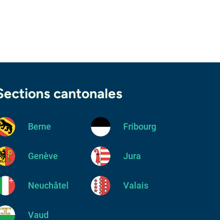
Sections cantonales
Berne
Fribourg
Genève
Jura
Neuchâtel
Valais
Vaud