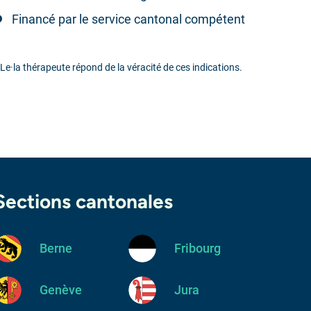
Financé par le service cantonal compétent
 Le·la thérapeute répond de la véracité de ces indications.
Sections cantonales
Berne
Fribourg
Genève
Jura