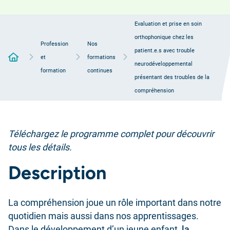
Evaluation et prise en soin
orthophonique chez les
Profession
Nos
patient.e.s avec trouble
Accueil
et
formations
neurodéveloppemental
formation
continues
présentant des troubles de la
compréhension
Téléchargez le programme complet pour découvrir
tous les détails.
Description
La compréhension joue un rôle important dans notre
quotidien mais aussi dans nos apprentissages.
Dans le développement d’un jeune enfant,
la